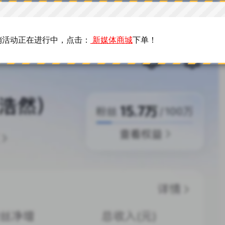
销活动正在进行中，点击：
新媒体商城
下单！