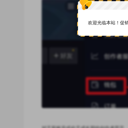
欢迎光临本站！促