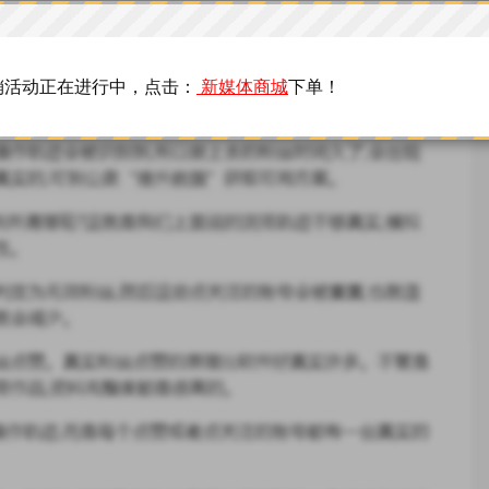
按照帖子中的链接，进入了一个看似专业的刷赞网站。
销活动正在进行中，点击：
新媒体商城
下单！