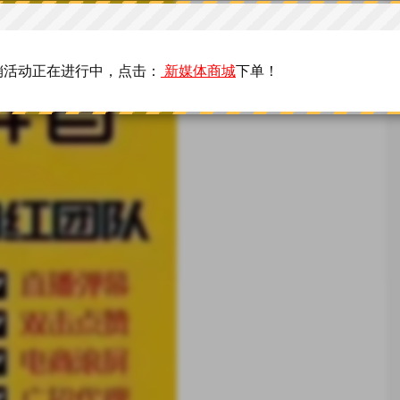
销活动正在进行中，点击：
新媒体商城
下单！