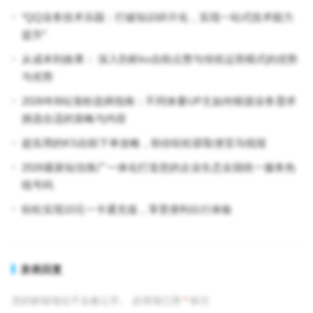
“QQ业务技术乐园：打破知识碎片化，实现一站式技术能力
提升”
从成本到效果： 深入剖析ks自助点赞与传统运营模式的优势
与劣势
2026年B站涨粉选择指南：不同体量UP主如何根据业务需求
挑选合适的策略与内容
超实用的KS自助下单攻略，助你轻松获取便宜马线报
2026最新短信推广一体化打造您的企业生态全国统一服务热
线号码
轻松实现10元一卡通充值，享受便利出行体验
发表回复
您的邮箱地址不会被公开。
必填项已用
*
标注