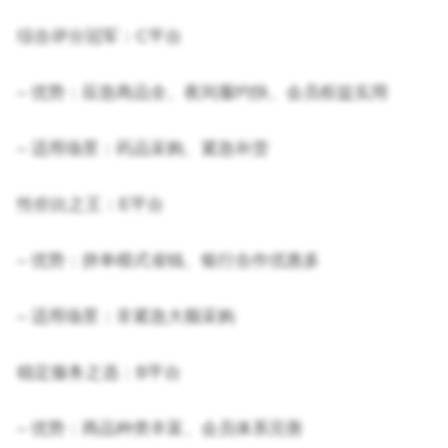
综合评分冠军：C平台
– 优势：应急商品全、夜间履约快、会员权益实用
– 适用场景：药品采购、紧急补货
性价比之王：E平台
– 优势：拼单模式省钱、银行合作优惠多
– 适用场景：非紧急大额采购
稳定服务之选：B平台
– 优势：商品种类丰富、会员体系完善