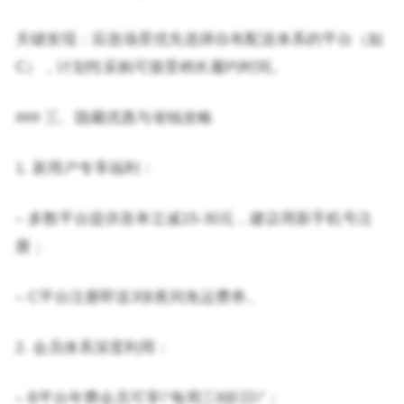
关键发现：应急场景优先选择自有配送体系的平台（如
C），计划性采购可接受稍长履约时间。
### 三、隐藏优惠与省钱攻略
1. 新用户专享福利：
– 多数平台提供首单立减15-30元，建议用新手机号注
册；
– C平台注册即送3张夜间免运费券。
2. 会员体系深度利用：
– B平台年费会员可享\”每周三8折日\”；