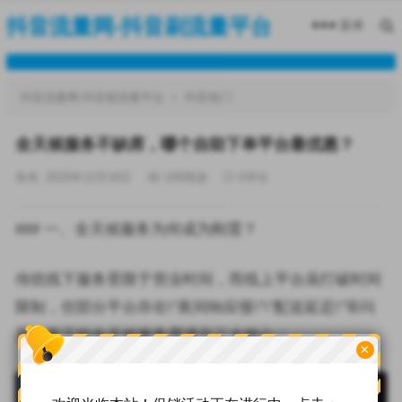
抖音流量网-抖音刷流量平台
菜单
抖音流量网-抖音刷流量平台
抖音热门
全天候服务不缺席，哪个自助下单平台最优惠？
发布: 2025年12月16日
109
阅读
0
评论
### 一、全天候服务为何成为刚需？
传统线下服务受限于营业时间，而线上平台虽打破时间
限制，但部分平台存在\”夜间响应慢\”\”配送延迟\”等问
题。真正的全天候服务需满足三大核心：
×