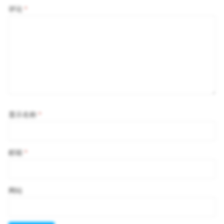
评论
*
显示名称
*
邮箱
*
网站