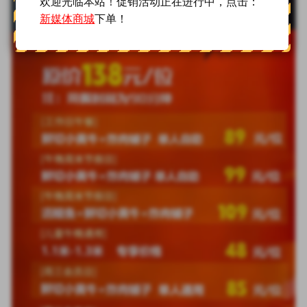
欢迎光临本站！促销活动正在进行中，点击：
新媒体商城
下单！