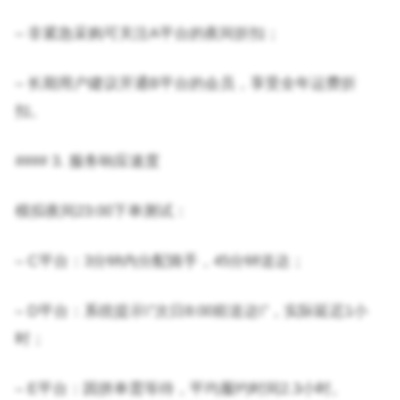
– 非紧急采购可关注A平台的夜间折扣；
– 长期用户建议开通B平台的会员，享受全年运费折
扣。
#### 3. 服务响应速度
模拟夜间23:00下单测试：
– C平台：3分钟内分配骑手，45分钟送达；
– D平台：系统提示\”次日8:00前送达\”，实际延迟1小
时；
– E平台：因拼单需等待，平均履约时间2.3小时。