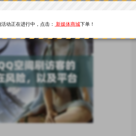
别与打击的具体措施。
销活动正在进行中，点击：
新媒体商城
下单！