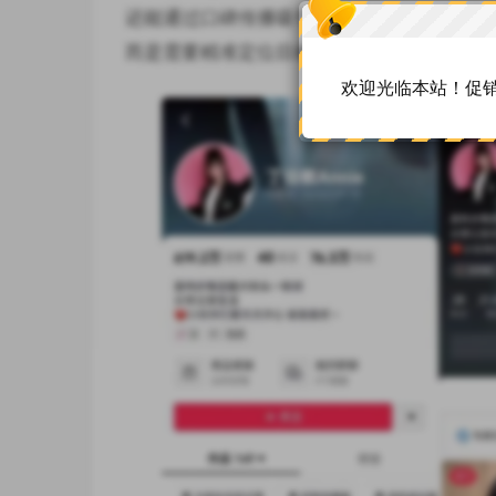
还能通过口碑传播吸引更多潜在粉丝，形成
而是需要精准定位目标受众，确保引入的粉
欢迎光临本站！促