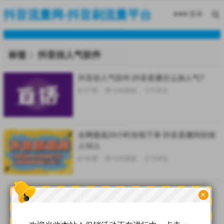
抖音流量网-抖音刷流量平台
菜单
标签：
抖音挂人气软件
抖音挂人气软件,抖音直播怎么加人气?
27
赞
134
阅读
0
评论
全网最低24小时在线下单 抖音直播间挂假
人50人
36
赞
129
阅读
0
评论
×
© 2025
抖音流量网-抖音刷流量平台